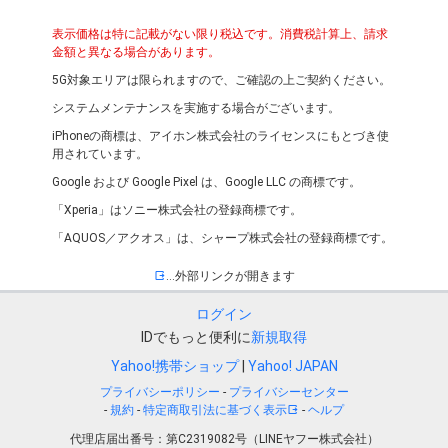
表示価格は特に記載がない限り税込です。消費税計算上、請求
金額と異なる場合があります。
5G対象エリアは限られますので、ご確認の上ご契約ください。
システムメンテナンスを実施する場合がございます。
iPhoneの商標は、アイホン株式会社のライセンスにもとづき使
用されています。
Google および Google Pixel は、Google LLC の商標です。
「Xperia」はソニー株式会社の登録商標です。
「AQUOS／アクオス」は、シャープ株式会社の登録商標です。
…外部リンクが開きます
ログイン
IDでもっと便利に
新規取得
Yahoo!携帯ショップ
Yahoo! JAPAN
プライバシーポリシー
-
プライバシーセンター
-
規約
-
特定商取引法に基づく表示
-
ヘルプ
代理店届出番号：第C2319082号（LINEヤフー株式会社）