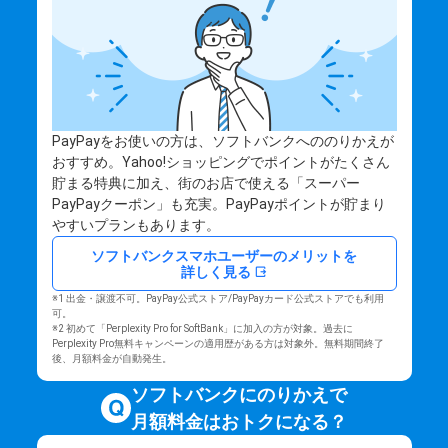
PayPayをお使いの方は、ソフトバンクへののりかえが
おすすめ。Yahoo!ショッピングでポイントがたくさん
貯まる特典に加え、街のお店で使える「スーパー
PayPayクーポン」も充実。PayPayポイントが貯まり
やすいプランもあります。
ソフトバンクスマホユーザーのメリットを
詳しく見る
※1 出金・譲渡不可。PayPay公式ストア/PayPayカード公式ストアでも利用
可。
※2 初めて「Perplexity Pro for SoftBank」に加入の方が対象。過去に
Perplexity Pro無料キャンペーンの適用歴がある方は対象外。無料期間終了
後、月額料金が自動発生。
ソフトバンクにのりかえで
月額料金はおトクになる？