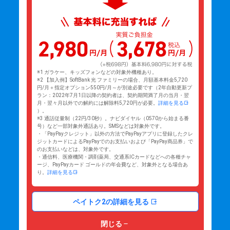
※1 ガラケー、キッズフォンなどの対象外機種あり。
※2 【加入例】SoftBank 光 ファミリーの場合、月額基本料金5,720
円/月＋指定オプション550円/月～が別途必要です（2年自動更新プ
ラン：2022年7月1日以降の契約者は、契約期間満了月の当月・翌
月・翌々月以外での解約には解除料5,720円が必要。
詳細を見る
）。
※3 通話従量制（22円/30秒）。ナビダイヤル（0570から始まる番
号）など一部対象外通話あり。SMSなどは対象外です。
・「PayPayクレジット」以外の方法でPayPayアプリに登録したクレ
ジットカードによるPayPayでのお支払いおよび「PayPay商品券」で
のお支払いなどは、対象外です。
・通信料、医療機関・調剤薬局、交通系ICカードなどへの各種チャ
ージ、PayPayカード ゴールドの年会費など、対象外となる場合あ
り。
詳細を見る
ペイトク2の詳細を見る
閉じる